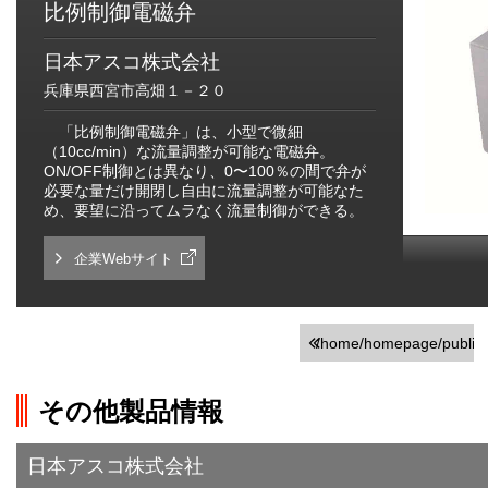
比例制御電磁弁
日本アスコ株式会社
兵庫県西宮市高畑１－２０
「比例制御電磁弁」は、小型で微細
（10cc/min）な流量調整が可能な電磁弁。
ON/OFF制御とは異なり、0〜100％の間で弁が
必要な量だけ開閉し自由に流量調整が可能なた
め、要望に沿ってムラなく流量制御ができる。
企業Webサイト
/home/homepage/public_h
on line
251
その他製品情報
">前の画面に戻る
日本アスコ株式会社