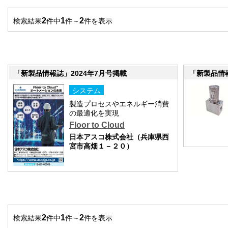
2
1
2
検索結果
件中
件～
件を表示
「新製品情報誌」2024年7月号掲載
「新製品情報
システム
製造プロセスやエネルギー消費
の最適化を実現
Floor to Cloud
日本アスコ株式会社（兵庫県西
宮市高畑１－２０）
2
1
2
検索結果
件中
件～
件を表示