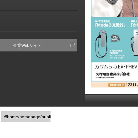
企業Webサイト
/home/homepage/public_html/usr/detail_products.php
on line
251