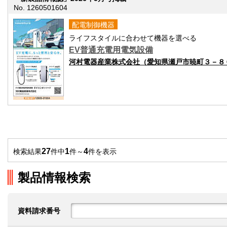
No. 1260501604
配電制御機器
ライフスタイルに合わせて機器を選べる
EV普通充電用電気設備
河村電器産業株式会社（愛知県瀬戸市暁町３－８
27
1
4
検索結果
件中
件～
件を表示
製品情報検索
資料請求番号