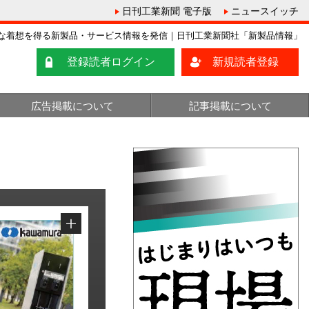
日刊工業新聞 電子版
ニュースイッチ
な着想を得る新製品・サービス情報を発信｜日刊工業新聞社「新製品情報」
登録読者ログイン
新規読者登録
広告掲載について
記事掲載について