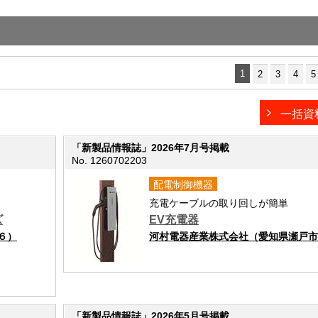
">前の画面に戻る
1
2
3
4
5
一括資
「新製品情報誌」2026年7月号掲載
No. 1260702203
配電制御機器
充電ケーブルの取り回しが簡単
ズ
EV充電器
６）
河村電器産業株式会社（愛知県瀬戸市
「新製品情報誌」2026年5月号掲載