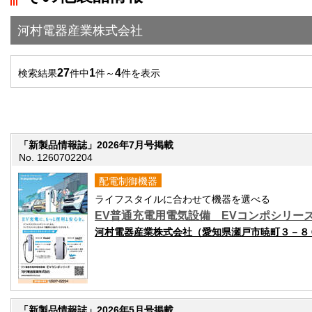
河村電器産業株式会社
27
1
4
検索結果
件中
件～
件を表示
「新製品情報誌」2026年7月号掲載
No. 1260702204
配電制御機器
ライフスタイルに合わせて機器を選べる
EV普通充電用電気設備 EVコンポシリー
河村電器産業株式会社（愛知県瀬戸市暁町３－８
「新製品情報誌」2026年5月号掲載