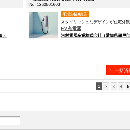
No. 1260501603
配電制御機器
スタイリッシュなデザインが住宅外観
EV充電器
６）
河村電器産業株式会社（愛知県瀬戸市
一括資
1
2
3
4
5