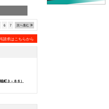
次へ進む
6
7
料請求はこちらから
暁町３－８６）