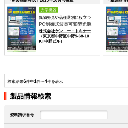
「新製品情報誌」2025年10月号掲載
「新製品情報
光学機器
異物発見や品種選別に役立つ
PC制御式波長可変型光源
株式会社ケンコー・トキナー
（東京都中野区中野5-68-10
KT中野ビル）
6
1
4
検索結果
件中
件～
件を表示
製品情報検索
資料請求番号