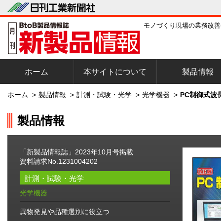
モノづくり現場の業務改善
ホーム
本サイトについて
製品情報
ホーム
>
製品情報
>
計測・試験・光学
>
光学機器
>
PC制御式波
製品情報
「新製品情報誌」2023年10月号掲載
資料請求No.1231004202
計測・試験・光学
光学機器
異物発見や品種選別に役立つ