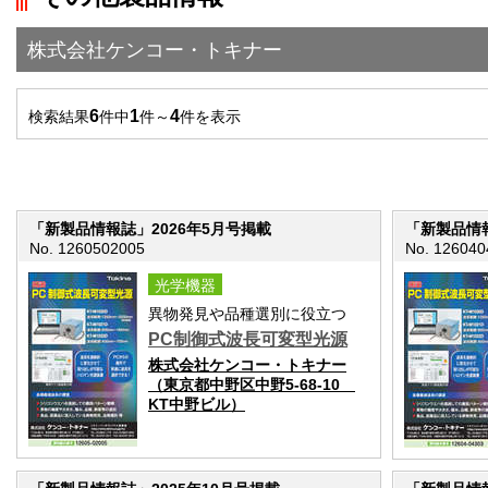
">前の画面に戻る
株式会社ケンコー・トキナー
6
1
4
検索結果
件中
件～
件を表示
「新製品情報誌」2026年5月号掲載
「新製品情報
No. 1260502005
No. 126040
光学機器
異物発見や品種選別に役立つ
PC制御式波長可変型光源
株式会社ケンコー・トキナー
（東京都中野区中野5-68-10
KT中野ビル）