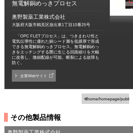
無電解銅めっきプロセス
奥野製薬工業株式会社
大阪府大阪市鶴見区放出東1丁目10番25号
「OPC FLETプロセス」は、つきまわり性と
電気伝導性に優れた銅シード層を低膜厚で形成
できる無電解銅めっきプロセス。無電解銅めっ
きをエッチングする際に生じる回路細りを大幅
に改善し、微細配線が可能。断裂による故障も
防ぐ。
企業Webサイト
/home/homepage/public_h
on line
251
その他製品情報
">前の画面に戻る
奥野製薬工業株式会社