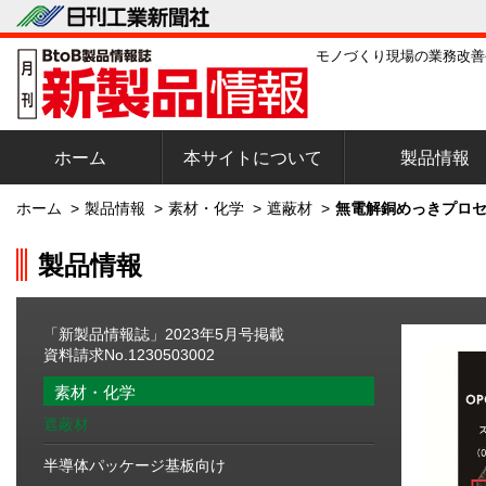
モノづくり現場の業務改善
ホーム
本サイトについて
製品情報
ホーム
>
製品情報
>
素材・化学
>
遮蔽材
>
無電解銅めっきプロセ
製品情報
「新製品情報誌」2023年5月号掲載
資料請求No.1230503002
素材・化学
遮蔽材
半導体パッケージ基板向け