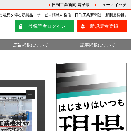
日刊工業新聞 電子版
ニュースイッチ
な着想を得る新製品・サービス情報を発信｜日刊工業新聞社「新製品情報」
登録読者ログイン
新規読者登録
広告掲載について
記事掲載について