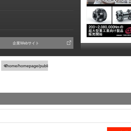
企業Webサイト
/home/homepage/public_html/usr/detail_products.php
on line
251
">前の画面に戻る