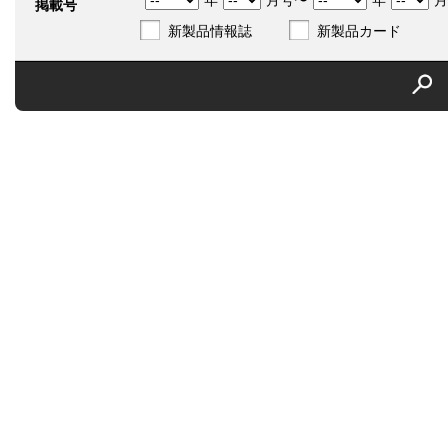
年
月号〜
年
月
掲載号
新製品情報誌
新製品カード