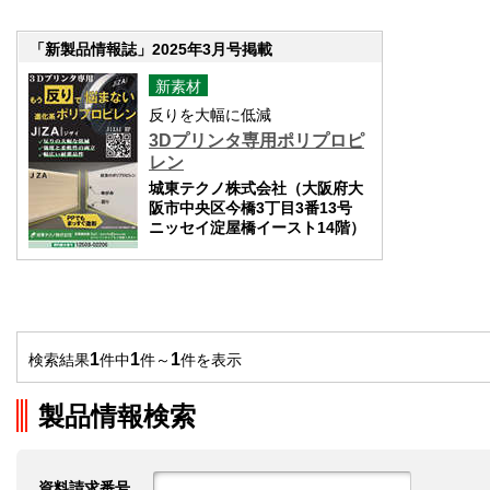
「新製品情報誌」2025年3月号掲載
新素材
反りを大幅に低減
3Dプリンタ専用ポリプロピ
レン
城東テクノ株式会社（大阪府大
阪市中央区今橋3丁目3番13号
ニッセイ淀屋橋イースト14階）
1
1
1
検索結果
件中
件～
件を表示
製品情報検索
資料請求番号