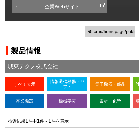
企業Webサイト
/home/homepage/public_
on line
246
製品情報
">前の画面に戻る
城東テクノ株式会社
情報通信機器・ソ
すべて表示
電子機器・部品
フト
産業機器
機械要素
素材・化学
1
1
1
検索結果
件中
件～
件を表示