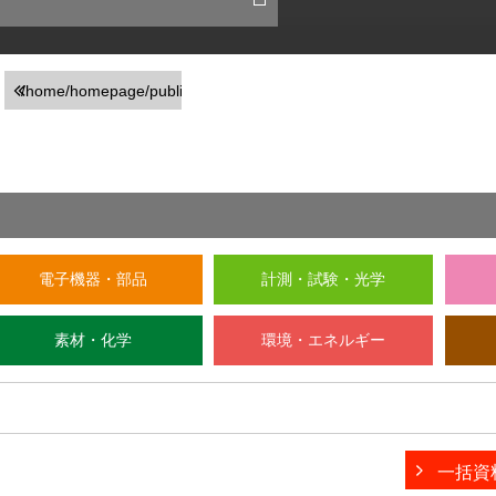
/home/homepage/public_html/usr/detail_company.php
on line
246
">前の画面に戻る
電子機器・部品
計測・試験・光学
素材・化学
環境・エネルギー
一括資