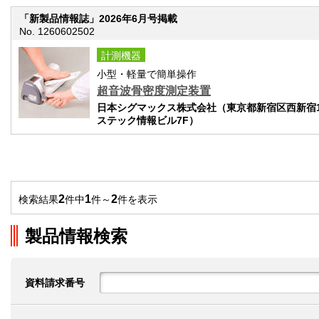
「新製品情報誌」2026年6月号掲載
No. 1260602502
計測機器
小型・軽量で簡単操作
超音波骨密度測定装置
日本シグマックス株式会社（東京都新宿区西新宿1-2
ステック情報ビル7F）
2
1
2
検索結果
件中
件～
件を表示
製品情報検索
資料請求番号