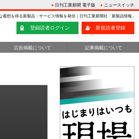
日刊工業新聞 電子版
ニュースイッチ
な着想を得る新製品・サービス情報を発信｜日刊工業新聞社「新製品情報」
登録読者ログイン
新規読者登録
広告掲載について
記事掲載について