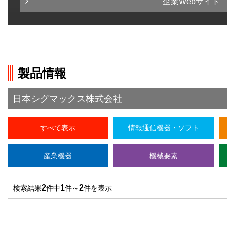
企業Webサイト
製品情報
日本シグマックス株式会社
すべて表示
情報通信機器・ソフト
産業機器
機械要素
2
1
2
検索結果
件中
件～
件を表示