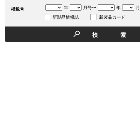
年
月号〜
年
月
掲載号
新製品情報誌
新製品カード
検