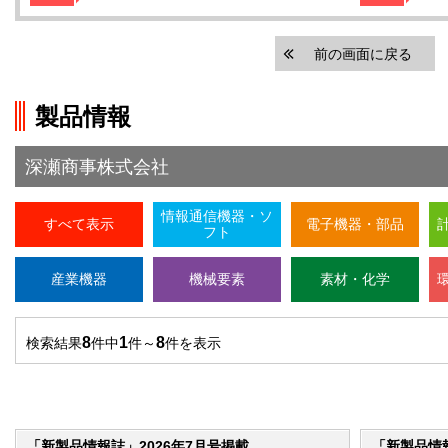
前の画面に戻る
製品情報
深瀬商事株式会社
情報通信機器・ソ
すべて表示
電子機器・部品
フト
産業機器
機械要素
素材・化学
8
1
8
検索結果
件中
件～
件を表示
「新製品情報誌」2026年7月号掲載
「新製品情報