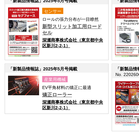
「新製品情報誌」2025年5月号掲載
「新製品情報
センサー
ロールの張力分布が一目瞭然
新型スリット加工用ロード
セル
深瀬商事株式会社（東京都中央
区新川2-2-1）
「新製品情報誌」2025年5月号掲載
「新製品情報
No. 220260
産業用機械
EV平角材料の矯正に最適
矯正ローラー
深瀬商事株式会社（東京都中央
区新川2-2-1）