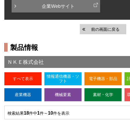
企業Webサイト
前の画面に戻る
製品情報
ＮＫＥ株式会社
情報通信機器・ソ
すべて表示
電子機器・部品
フト
産業機器
機械要素
素材・化学
18
1
10
検索結果
件中
件～
件を表示