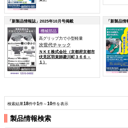
「新製品情報誌」2025年10月号掲載
「新製品情報
機械部品
高グリップ力で小型軽量
次世代チャック
ＮＫＥ株式会社（京都府京都市
伏見区羽束師菱川町３６６－
１）
18
1
10
検索結果
件中
件～
件を表示
製品情報検索