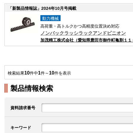
「新製品情報誌」2024年10月号掲載
動力機械
高荷重・高トルクかつ高精度位置決め対応
ノンバックラッシラックアンドピニオン
加茂精工株式会社（愛知県豊田市御作町亀割１１
10
1
10
検索結果
件中
件～
件を表示
製品情報検索
資料請求番号
キーワード