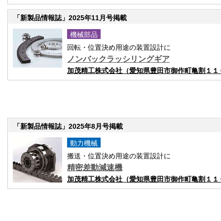
「新製品情報誌」2025年11月号掲載
機械部品
回転・位置決め用途の装置設計に
ノンバックラッシリングギア
加茂精工株式会社（愛知県豊田市御作町亀割１１
「新製品情報誌」2025年8月号掲載
動力機械
搬送・位置決め用途の装置設計に
精密差動減速機
加茂精工株式会社（愛知県豊田市御作町亀割１１