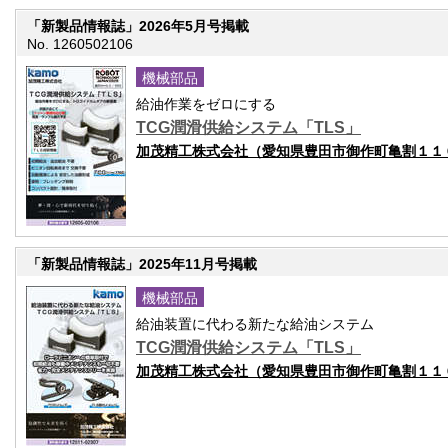
「新製品情報誌」2026年5月号掲載
No. 1260502106
機械部品
給油作業をゼロにする
TCG潤滑供給システム「TLS」
加茂精工株式会社（愛知県豊田市御作町亀割１１
「新製品情報誌」2025年11月号掲載
機械部品
給油装置に代わる新たな給油システム
TCG潤滑供給システム「TLS」
加茂精工株式会社（愛知県豊田市御作町亀割１１