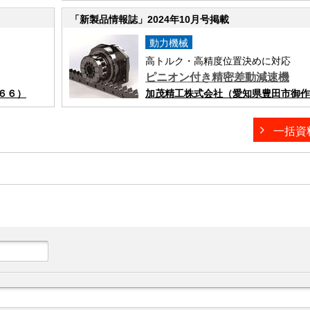
「新製品情報誌」2024年10月号掲載
動力機械
高トルク・高精度位置決めに対応
ピニオン付き精密差動減速機
６６）
加茂精工株式会社（愛知県豊田市御作
一括資