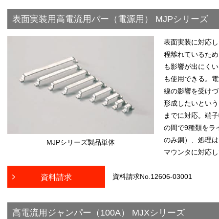
表面実装用高電流用バー（電源用） MJPシリーズ
表面実装に対応し
程離れているため
も影響が出にくい
も使用できる。電
線の影響を受けづ
形成したいという
までに対応。端子幅は
の間で9種類をライ
のみ銅）、処理は
MJPシリーズ製品単体
マウンタに対応し
資料請求No.12606-03001
資料請求
高電流用ジャンパー（100A） MJXシリーズ