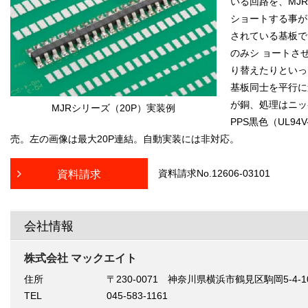
いる回路を、MJ
ショートする事が
されている基板で
のみシ ョートさ
り替えたりといっ
基板同士を平行に
が銅、処理はニッ
MJRシリーズ（20P）実装例
PPS黒色（UL9
売。左の画像は最大20P連結。自動実装には非対応。
資料請求No.12606-03101
資料請求
会社情報
株式会社 マックエイト
住所
〒230-0071 神奈川県横浜市鶴見区駒岡5-4-1
TEL
045-583-1161