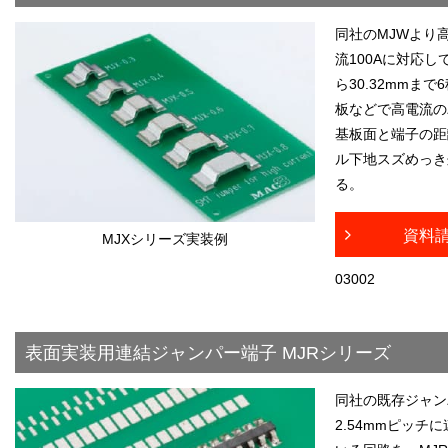
同社のMJWより
流100Aに対応し
ら30.32mmま
板などで高電流の
基板面と端子の距
ル下地スズめっき
る。
資料
MJXシリーズ実装例
03002
表面実装用連結ジャンパー端子 MJRシリーズ
同社の既存ジャン
2.54mmピッチ