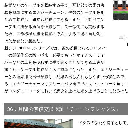
装置などのケーブルを収納する事で、可動部での電力供
給を簡単にするエナジーチェーン。複数のケーブルをま
とめて収納し、組立も容易にできる。また、可動部でケ
ーブルに掛かる負荷を低減して、長寿命化にも貢献する
ため、工作機械や搬送装置の導入による工場の自動化に
エナ
は欠かせない製品だ。
新しいE4Q/R4Qシリーズでは、蓋の役目となるクロスバ
ーの開閉作業の際、従来、必要であったマイナスドライ
バーなどの工具を使わずに手で開くことができる工夫が
施され、ケーブル収納がさらに簡単になった。また、エナジーチェ
ーとの連結用突出部が減り、配線の出し入れもしやすい形状なので
る。エナジーチェーンはフリースパン走行での長いストローク向け
がロングストロークにおいて想像以上の効果を上げることになるの
36ヶ月間の無償交換保証「チェーンフレックス」
イグスの新たな提案として