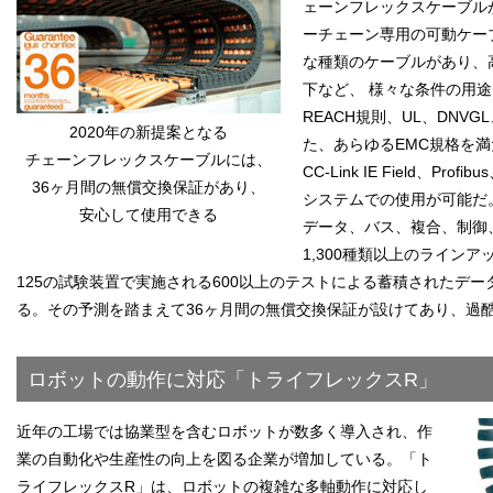
ェーンフレックスケーブル
ーチェーン専用の可動ケー
な種類のケーブルがあり、
下など、 様々な条件の用途
REACH規則、UL、DNVG
2020年の新提案となる
た、あらゆるEMC規格を満たして
チェーンフレックスケーブルには、
CC-Link IE Field、Prof
36ヶ月間の無償交換保証があり、
システムでの使用が可能だ
安心して使用できる
データ、バス、複合、制御
1,300種類以上のライン
125の試験装置で実施される600以上のテストによる蓄積されたデ
る。その予測を踏まえて36ヶ月間の無償交換保証が設けてあり、過
ロボットの動作に対応「トライフレックスR」
近年の工場では協業型を含むロボットが数多く導入され、作
業の自動化や生産性の向上を図る企業が増加している。「ト
ライフレックスR」は、ロボットの複雑な多軸動作に対応し