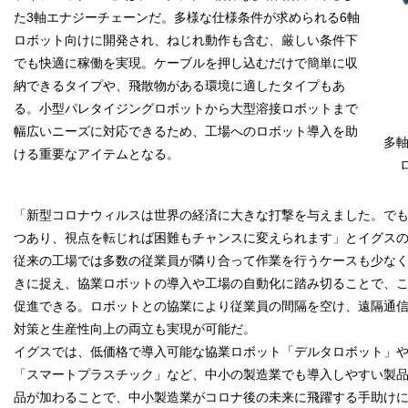
た3軸エナジーチェーンだ。多様な仕様条件が求められる6軸
ロボット向けに開発され、ねじれ動作も含む、厳しい条件下
でも快適に稼働を実現。ケーブルを押し込むだけで簡単に収
納できるタイプや、飛散物がある環境に適したタイプもあ
る。小型パレタイジングロボットから大型溶接ロボットまで
幅広いニーズに対応できるため、工場へのロボット導入を助
多
ける重要なアイテムとなる。
「新型コロナウィルスは世界の経済に大きな打撃を与えました。で
つあり、視点を転じれば困難もチャンスに変えられます」とイグス
従来の工場では多数の従業員が隣り合って作業を行うケースも少な
きに捉え、協業ロボットの導入や工場の自動化に踏み切ることで、
促進できる。ロボットとの協業により従業員の間隔を空け、遠隔通
対策と生産性向上の両立も実現が可能だ。
イグスでは、低価格で導入可能な協業ロボット「デルタロボット」
「スマートプラスチック」など、中小の製造業でも導入しやすい製
品が加わることで、中小製造業がコロナ後の未来に飛躍する手助け