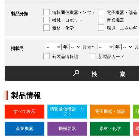
情報通信機器・ソフト
電子機器・部品
製品分類
機械・ロボット
産業機器
素材・化学
環境・エネルギ
年
月号〜
年
月
掲載号
新製品情報誌
新製品カード
検
製品情報
情報通信機器・ソ
すべて表示
電子機器・部品
フト
産業機器
機械要素
素材・化学