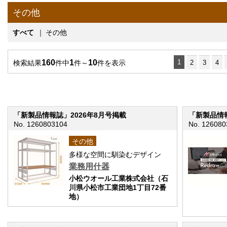
その他
すべて
｜
その他
160
1
10
1
検索結果
件中
件～
件を表示
2
3
4
「新製品情報誌」2026年8月号掲載
「新製品情報
No. 1260803104
No. 126080
その他
多様な空間に馴染むデザイン
業務用什器
小松ウオール工業株式会社（石
川県小松市工業団地1丁目72番
地）