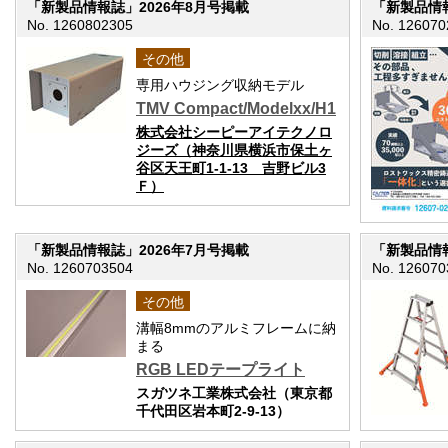
「新製品情報誌」2026年8月号掲載
「新製品情報
No. 1260802305
No. 126070
その他
専用ハウジング収納モデル
TMV Compact/Modelxx/H1
株式会社シーピーアイテクノロ
ジーズ（神奈川県横浜市保土ヶ
谷区天王町1-1-13 吉野ビル3
Ｆ）
「新製品情報誌」2026年7月号掲載
「新製品情報
No. 1260703504
No. 126070
その他
溝幅8mmのアルミフレームに納
まる
RGB LEDテープライト
スガツネ工業株式会社（東京都
千代田区岩本町2-9-13）