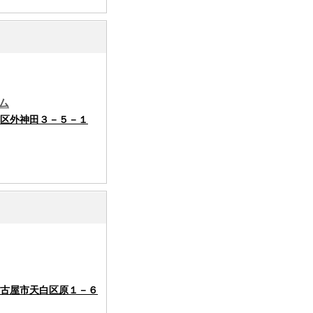
ム
区外神田３－５－１
古屋市天白区原１－６