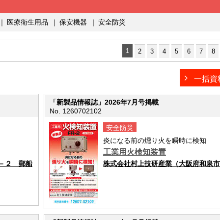
｜
医療衛生用品
｜
保安機器
｜
安全防災
1
2
3
4
5
6
7
8
一括資
「新製品情報誌」2026年7月号掲載
No. 1260702102
安全防災
炎になる前の燻り火を瞬時に検知
工業用火検知装置
－２ 郵船
株式会社村上技研産業（大阪府和泉市池上