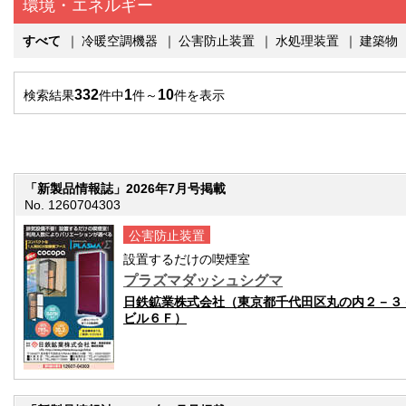
環境・エネルギー
すべて
｜
冷暖空調機器
｜
公害防止装置
｜
水処理装置
｜
建築物
332
1
10
検索結果
件中
件～
件を表示
「新製品情報誌」2026年7月号掲載
No. 1260704303
公害防止装置
設置するだけの喫煙室
プラズマダッシュシグマ
日鉄鉱業株式会社（東京都千代田区丸の内２－３
ビル６Ｆ）