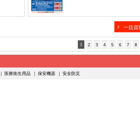
一括資
1
2
3
4
5
6
7
8
｜
医療衛生用品
｜
保安機器
｜
安全防災