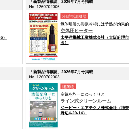
「新製品情報誌」2026年7月号掲載
No. 1260702006
冷暖空調機器
気体噴射の膨張冷却には予熱が効果的
空気圧ヒーター
5）
太平洋機械工業株式会社（大阪府堺市
６）
「新製品情報誌」2026年7月号掲載
No. 1260702003
建築物
空気を均一にゆっくりと
ライン式クリーンルーム
ジーピー・エアテクノ株式会社（神奈
野辺4-20-14）