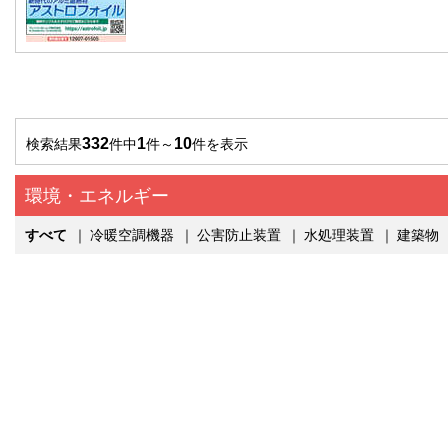
332
1
10
検索結果
件中
件～
件を表示
環境・エネルギー
すべて
｜
冷暖空調機器
｜
公害防止装置
｜
水処理装置
｜
建築物