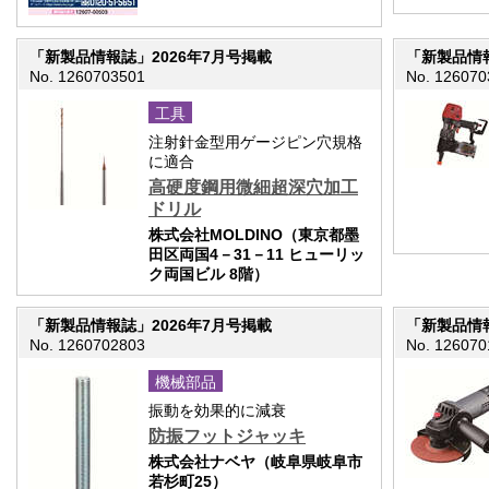
「新製品情報誌」2026年7月号掲載
「新製品情報
No. 1260703501
No. 126070
工具
注射針金型用ゲージピン穴規格
に適合
高硬度鋼用微細超深穴加工
ドリル
株式会社MOLDINO（東京都墨
田区両国4－31－11 ヒューリッ
ク両国ビル 8階）
「新製品情報誌」2026年7月号掲載
「新製品情報
No. 1260702803
No. 126070
機械部品
振動を効果的に減衰
防振フットジャッキ
株式会社ナベヤ（岐阜県岐阜市
若杉町25）