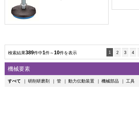
389
1
10
1
検索結果
件中
件～
件を表示
2
3
4
機械要素
すべて
｜
研削研磨剤
｜
管
｜
動力伝動装置
｜
機械部品
｜
工具