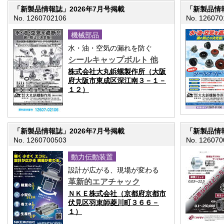
「新製品情報誌」2026年7月号掲載
「新製品情報
No. 1260702106
No. 126070
機械部品
水・油・空気の漏れを防ぐ
シールキャップボルト 他
株式会社大丸鋲螺製作所（大阪
府大阪市東成区深江南３－１－
１２）
「新製品情報誌」2026年7月号掲載
「新製品情報
No. 1260700503
No. 126070
動力伝動装置
設計が広がる、現場が変わる
革新的エアチャック
ＮＫＥ株式会社（京都府京都市
伏見区羽束師菱川町３６６－
１）