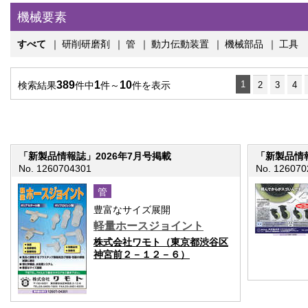
機械要素
すべて
｜
研削研磨剤
｜
管
｜
動力伝動装置
｜
機械部品
｜
工具
389
1
10
1
検索結果
件中
件～
件を表示
2
3
4
「新製品情報誌」2026年7月号掲載
「新製品情報
No. 1260704301
No. 126070
管
豊富なサイズ展開
軽量ホースジョイント
株式会社ワモト（東京都渋谷区
神宮前２－１２－６）