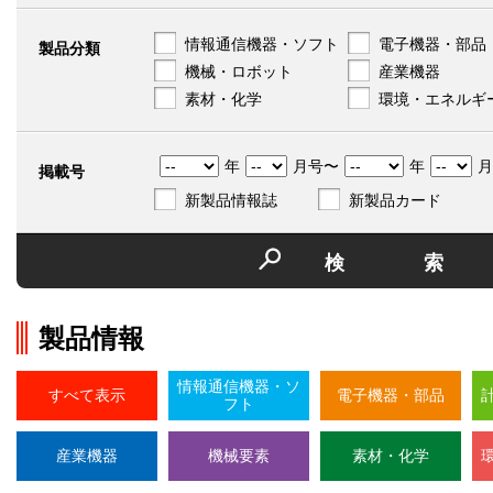
情報通信機器・ソフト
電子機器・部品
製品分類
機械・ロボット
産業機器
素材・化学
環境・エネルギ
年
月号〜
年
月
掲載号
新製品情報誌
新製品カード
検
製品情報
情報通信機器・ソ
すべて表示
電子機器・部品
フト
産業機器
機械要素
素材・化学