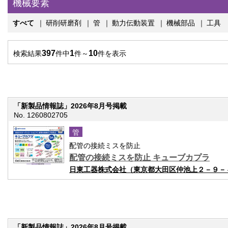
機械要素
すべて
｜
研削研磨剤
｜
管
｜
動力伝動装置
｜
機械部品
｜
工具
397
1
10
検索結果
件中
件～
件を表示
「新製品情報誌」2026年8月号掲載
No. 1260802705
管
配管の接続ミスを防止
配管の接続ミスを防止 キューブカプラ
日東工器株式会社（東京都大田区仲池上２－９－
「新製品情報誌」2026年8月号掲載