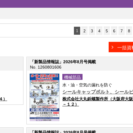
1
2
3
4
5
6
7
8
一括資
「新製品情報誌」2026年8月号掲載
No. 1260801606
機械部品
水・油・空気の漏れを防ぐ
シールキャップボルト、シールビ
４）
株式会社大丸鋲螺製作所（大阪府大阪
－１２）
「新製品情報誌」2026年8月号掲載