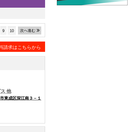
次へ進む
9
10
料請求はこちらから
ス 他
市東成区深江南３－１