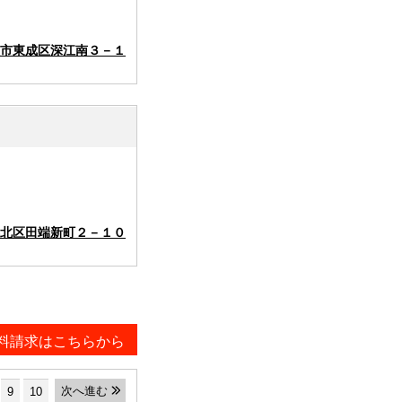
市東成区深江南３－１
北区田端新町２－１０
料請求はこちらから
次へ進む
9
10