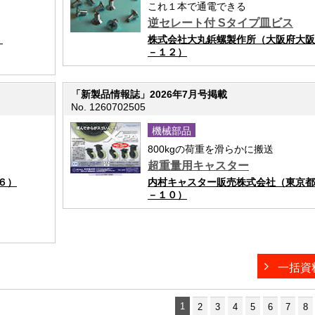
これ１本で通電できる
逆セレート付 Sタイプ皿ビス
）
株式会社大丸鋲螺製作所（大阪府大阪
－１２）
「新製品情報誌」2026年7月号掲載
No. 1260702505
機械部品
800kgの荷重を滑らかに搬送
超重量用キャスター
６）
内村キャスター販売株式会社（東京都
－１０）
一括資
1
2
3
4
5
6
7
8