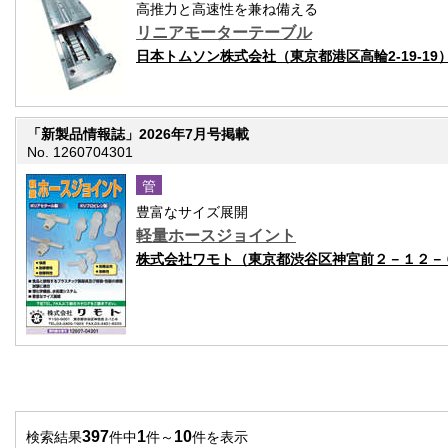
高推力と高速性を兼ね備える
リニアモーターテーブル
日本トムソン株式会社（東京都港区高輪2-19-19
「新製品情報誌」2026年7月号掲載
No. 1260704301
管
豊富なサイズ展開
軽量ホースジョイント
株式会社ワモト（東京都渋谷区神宮前２－１２－
397
1
10
検索結果
件中
件～
件を表示