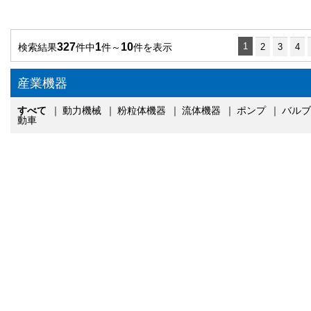
327
1
10
1
検索結果
件中
件～
件を表示
2
3
4
産業機器
すべて
｜
動力機械
｜
粉粒体機器
｜
流体機器
｜
ポンプ
｜
バルブ
動車