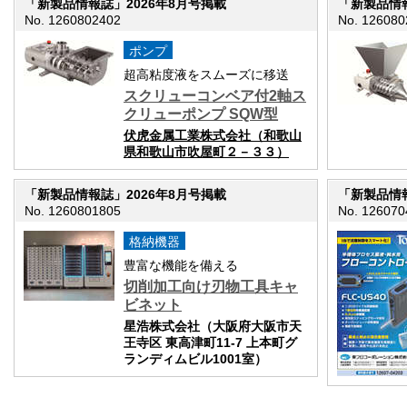
「新製品情報誌」2026年8月号掲載
「新製品情報
No. 1260802402
No. 126080
ポンプ
超高粘度液をスムーズに移送
スクリューコンベア付2軸ス
クリューポンプ SQW型
伏虎金属工業株式会社（和歌山
県和歌山市吹屋町２－３３）
「新製品情報誌」2026年8月号掲載
「新製品情報
No. 1260801805
No. 126070
格納機器
豊富な機能を備える
切削加工向け刃物工具キャ
ビネット
星浩株式会社（大阪府大阪市天
王寺区 東高津町11-7 上本町グ
ランディムビル1001室）