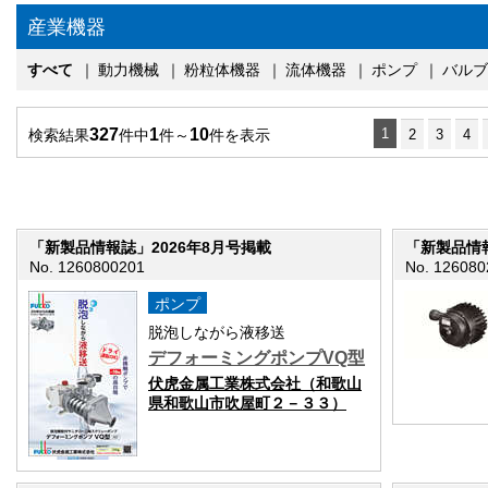
産業機器
すべて
｜
動力機械
｜
粉粒体機器
｜
流体機器
｜
ポンプ
｜
バルブ
327
1
10
1
検索結果
件中
件～
件を表示
2
3
4
「新製品情報誌」2026年8月号掲載
「新製品情報
No. 1260800201
No. 126080
ポンプ
脱泡しながら液移送
デフォーミングポンプVQ型
伏虎金属工業株式会社（和歌山
県和歌山市吹屋町２－３３）