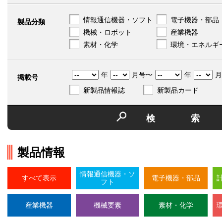
情報通信機器・ソフト
電子機器・部品
製品分類
機械・ロボット
産業機器
素材・化学
環境・エネルギ
年
月号〜
年
月
掲載号
新製品情報誌
新製品カード
検
製品情報
情報通信機器・ソ
すべて表示
電子機器・部品
フト
産業機器
機械要素
素材・化学