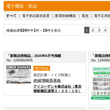
電子機器・部品
すべて
｜
電子部品製造装置
｜
配電制御機器
｜
電池
｜
電子応用
524
1
10
1
検索結果
件中
件～
件を表示
2
3
4
「新製品情報誌」2026年8月号掲載
「新製品情報
No. 1260802605
No. 126080
電子部品
高圧計測・ノイズ対策に
絶縁増幅器基板
アイコーデンキ株式会社（東京
都板橋区成増３－２４－１６）