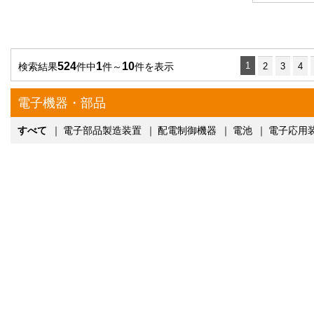
524
1
10
1
検索結果
件中
件～
件を表示
2
3
4
電子機器・部品
すべて
｜
電子部品製造装置
｜
配電制御機器
｜
電池
｜
電子応用