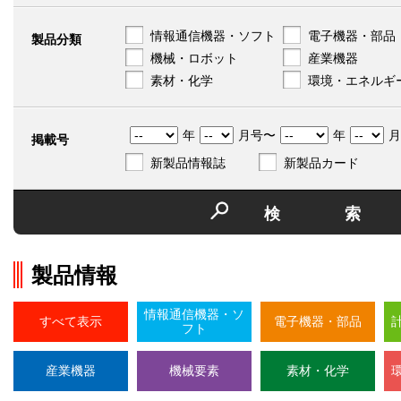
情報通信機器・ソフト
電子機器・部品
製品分類
機械・ロボット
産業機器
素材・化学
環境・エネルギ
年
月号〜
年
月
掲載号
新製品情報誌
新製品カード
検
製品情報
情報通信機器・ソ
すべて表示
電子機器・部品
フト
産業機器
機械要素
素材・化学