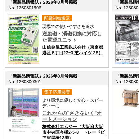
「新製品情報誌」2026年8月号掲載
「新製品情報
No. 1260801906
No. 126080
配電制御機器
現場での使いやすさを追求
逆励磁・消磁切換に対応し
た電源ユニット
山信金属工業株式会社（東京都
港区 5丁目27−3 芝ハイツ 2F）
「新製品情報誌」2026年8月号掲載
「新製品情報
No. 1260800301
No. 126080
電子応用装置
より環境に優しく安心・スピー
ディーに
これからの“さきをいく”オ
ートメーション
株式会社エムジー（大阪府大阪
市中央区今橋2-5-8 トレードピ
ア淀屋橋13階）