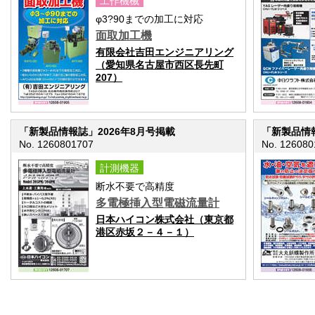
工作機械
φ3?90までの加工に対応
面取加工機
有限会社吉田エンジニアリング
（愛知県名古屋市西区長先町
207）
「新製品情報誌」2026年8月号掲載
「新製品情報
No. 1260801707
No. 126080
計測機器
断水不要で高精度
多電極挿入型電磁流量計
日本ハイコン株式会社（東京都
港区赤坂２－４－１）