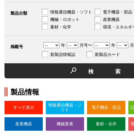
情報通信機器・ソフト
電子機器・部品
製品分類
機械・ロボット
産業機器
素材・化学
環境・エネルギ
年
月号〜
年
月
掲載号
新製品情報誌
新製品カード
検
製品情報
情報通信機器・ソ
すべて表示
電子機器・部品
フト
産業機器
機械要素
素材・化学