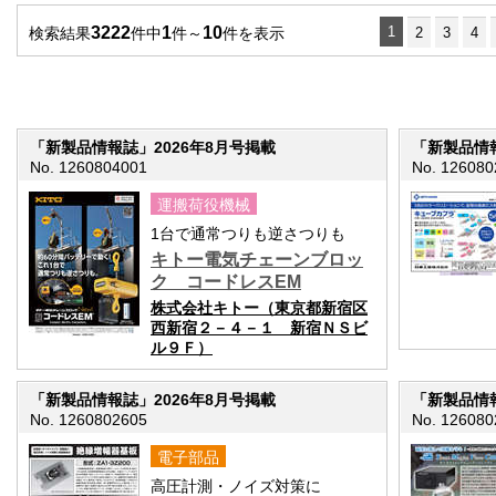
3222
1
10
1
検索結果
件中
件～
件を表示
2
3
4
「新製品情報誌」2026年8月号掲載
「新製品情報
No. 1260804001
No. 126080
運搬荷役機械
1台で通常つりも逆さつりも
キトー電気チェーンブロッ
ク コードレスEM
株式会社キトー（東京都新宿区
西新宿２－４－１ 新宿ＮＳビ
ル９Ｆ）
「新製品情報誌」2026年8月号掲載
「新製品情報
No. 1260802605
No. 126080
電子部品
高圧計測・ノイズ対策に