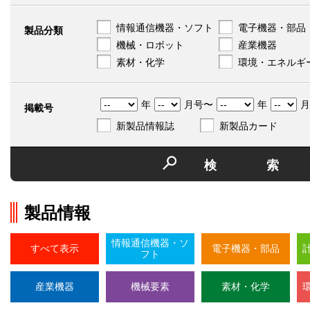
情報通信機器・ソフト
電子機器・部品
製品分類
機械・ロボット
産業機器
素材・化学
環境・エネルギ
年
月号〜
年
月
掲載号
新製品情報誌
新製品カード
検
製品情報
情報通信機器・ソ
すべて表示
電子機器・部品
フト
産業機器
機械要素
素材・化学