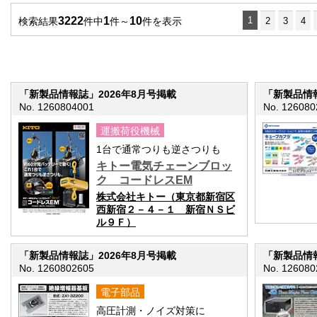
3222
1
10
1
検索結果
件中
件～
件を表示
2
3
4
「新製品情報誌」2026年8月号掲載
「新製品情報
No. 1260804001
No. 126080
運搬荷役機械
1台で通常つりも逆さつりも
キトー電気チェーンブロッ
ク コードレスEM
株式会社キトー（東京都新宿区
西新宿２－４－１ 新宿ＮＳビ
ル９Ｆ）
「新製品情報誌」2026年8月号掲載
「新製品情報
No. 1260802605
No. 126080
電子部品
高圧計測・ノイズ対策に