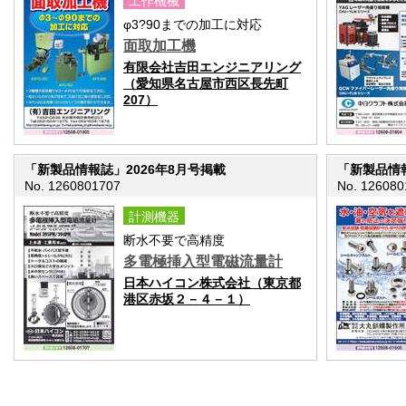
工作機械
φ3?90までの加工に対応
面取加工機
有限会社吉田エンジニアリング
（愛知県名古屋市西区長先町
207）
「新製品情報誌」2026年8月号掲載
「新製品情報
No. 1260801707
No. 126080
計測機器
断水不要で高精度
多電極挿入型電磁流量計
日本ハイコン株式会社（東京都
港区赤坂２－４－１）