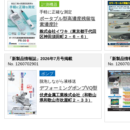
計測機器
手軽に正確な測定
ポータブル型高濃度残留塩
素濃度計
株式会社イワキ（東京都千代田
区神田須田町２－６－６）
「新製品情報誌」2026年7月号掲載
「新製品情報
No. 1260702901
No. 126070
ポンプ
脱泡しながら液移送
デフォーミングポンプVQ型
伏虎金属工業株式会社（和歌山
県和歌山市吹屋町２－３３）