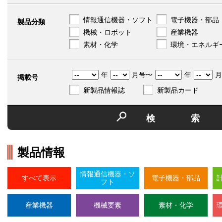
情報通信機器・ソフト
電子機器・部品
製品分類
機械・ロボット
産業機器
素材・化学
環境・エネルギ
年
月号〜
年
月
掲載号
新製品情報誌
新製品カード
検
製品情報
情報通信機器・ソ
すべて表示
電子機器・部品
フト
産業機器
機械要素
素材・化学