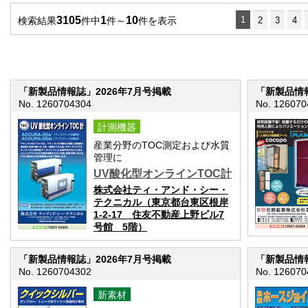
3105
1
10
1
検索結果
件中
件～
件を表示
2
3
4
「新製品情報誌」2026年7月号掲載
「新製品情報
No. 1260704304
No. 126070
計測機器
産業分野のTOC測定および水質
管理に
UV酸化型オンラインTOC計
株式会社ティ・アンド・シー・
テクニカル（東京都台東区根岸
1-2-17 住友不動産上野ビル7
号館 5階）
「新製品情報誌」2026年7月号掲載
「新製品情報
No. 1260704302
No. 126070
新素材