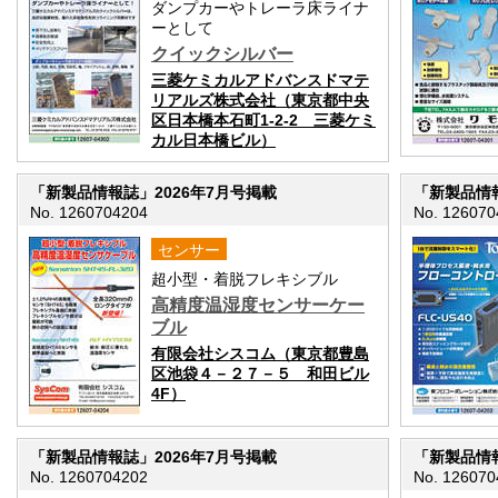
ダンプカーやトレーラ床ライナ
ーとして
クイックシルバー
三菱ケミカルアドバンスドマテ
リアルズ株式会社（東京都中央
区日本橋本石町1-2-2 三菱ケミ
カル日本橋ビル）
「新製品情報誌」2026年7月号掲載
「新製品情報
No. 1260704204
No. 126070
センサー
超小型・着脱フレキシブル
高精度温湿度センサーケー
ブル
有限会社シスコム（東京都豊島
区池袋４－２７－５ 和田ビル
4F）
「新製品情報誌」2026年7月号掲載
「新製品情報
No. 1260704202
No. 126070