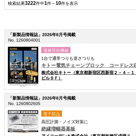
3222
1
10
検索結果
件中
件～
件を表示
「新製品情報誌」2026年8月号掲載
No. 1260804001
運搬荷役機械
1台で通常つりも逆さつりも
キトー電気チェーンブロック コードレス
株式会社キトー（東京都新宿区西新宿２－４－１
ビル９Ｆ）
「新製品情報誌」2026年8月号掲載
No. 1260802605
電子部品
高圧計測・ノイズ対策に
絶縁増幅器基板