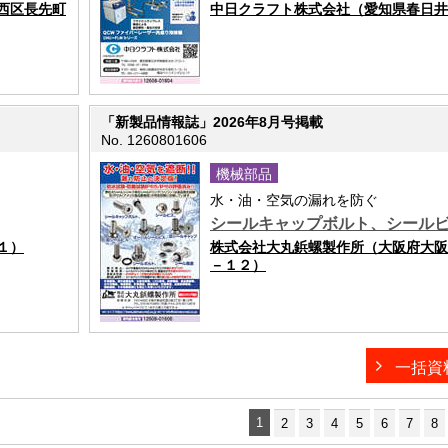
西区長先町
中日クラフト株式会社（愛知県春日井市御
「新製品情報誌」2026年8月号掲載
No. 1260801606
機械部品
水・油・空気の漏れを防ぐ
シールキャップボルト、シールビ
１）
株式会社大丸鋲螺製作所（大阪府大阪
－１２）
一括資
1
2
3
4
5
6
7
8