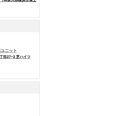
（神奈川県横浜市保土
源ユニット
目27−3 芝ハイツ