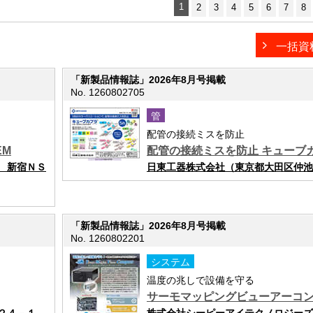
1
2
3
4
5
6
7
8
一括資
「新製品情報誌」2026年8月号掲載
No. 1260802705
管
配管の接続ミスを防止
EM
配管の接続ミスを防止 キューブ
 新宿ＮＳ
日東工器株式会社（東京都大田区仲池
「新製品情報誌」2026年8月号掲載
No. 1260802201
システム
温度の兆しで設備を守る
サーモマッピングビューアーコ