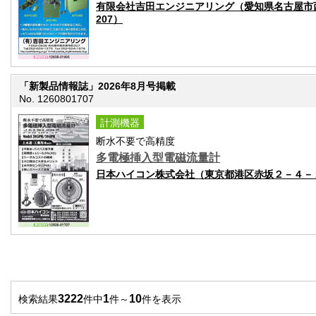
有限会社吉田エンジニアリング（愛知県名古屋市
207）
「新製品情報誌」2026年8月号掲載
No. 1260801707
計測機器
断水不要で高精度
多電極挿入型電磁流量計
日本ハイコン株式会社（東京都港区赤坂２－４－
3222
1
10
検索結果
件中
件～
件を表示