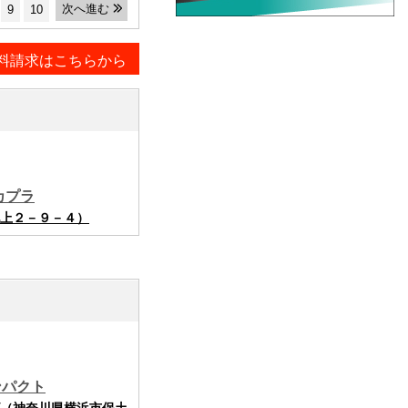
次へ進む
9
10
料請求はこちらから
カプラ
上２－９－４）
ンパクト