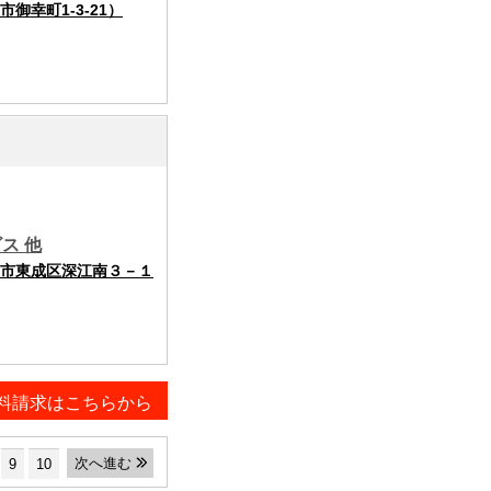
幸町1-3-21）
ス 他
市東成区深江南３－１
料請求はこちらから
次へ進む
9
10