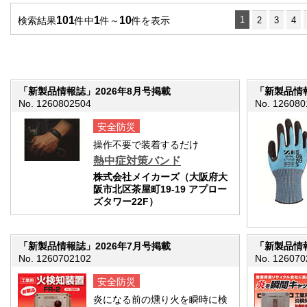
101
1
10
1
検索結果
件中
件～
件を表示
2
3
4
「新製品情報誌」2026年8月号掲載
「新製品情報
No. 1260802504
No. 126080
安全防災
操作不要で装着するだけ
熱中症対策バンド
株式会社メイカーズ（大阪府大
阪市北区茶屋町19-19 アプロー
ズタワー22F）
「新製品情報誌」2026年7月号掲載
「新製品情報
No. 1260702102
No. 126070
安全防災
炎になる前の燻り火を瞬時に検