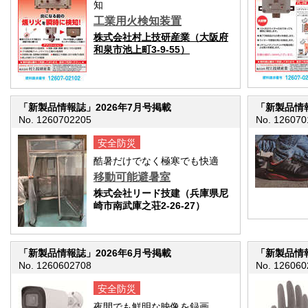
知
工業用火検知装置
株式会社村上技研産業（大阪府
和泉市池上町3-9-55）
「新製品情報誌」2026年7月号掲載
「新製品情報
No. 1260702205
No. 126070
安全防災
酷暑だけでなく極寒でも快適
移動可能避暑室
株式会社リード技建（兵庫県尼
崎市南武庫之荘2-26-27）
「新製品情報誌」2026年6月号掲載
「新製品情報
No. 1260602708
No. 126060
安全防災
夜間でも鮮明な映像を録画