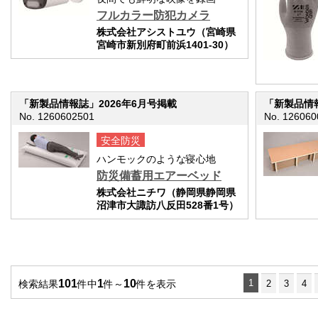
フルカラー防犯カメラ
株式会社アシストユウ（宮崎県
宮崎市新別府町前浜1401-30）
「新製品情報誌」2026年6月号掲載
「新製品情報
No. 1260602501
No. 126060
安全防災
ハンモックのような寝心地
防災備蓄用エアーベッド
株式会社ニチワ（静岡県静岡県
沼津市大諏訪八反田528番1号）
101
1
10
1
検索結果
件中
件～
件を表示
2
3
4