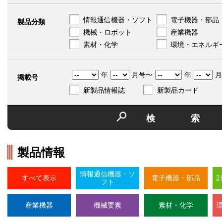
情報通信機器・ソフト
電子機器・部品
製品分類
機械・ロボット
産業機器
素材・化学
環境・エネルギ
年
月号〜
年
月
掲載号
新製品情報誌
新製品カード
検
製品情報
情報通信機器・ソ
すべて表示
電子機器・部品
フト
産業機器
機械要素
素材・化学