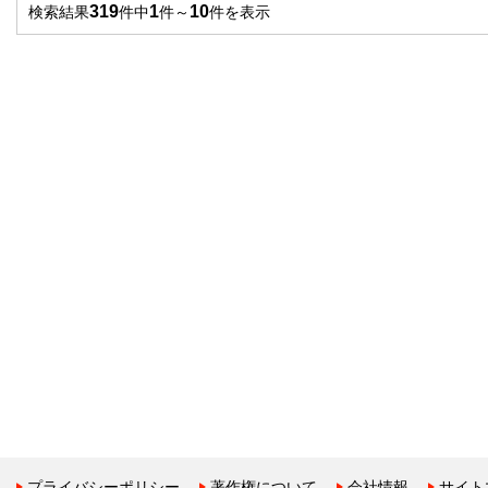
319
1
10
検索結果
件中
件～
件を表示
プライバシーポリシー
著作権について
会社情報
サイト