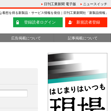
日刊工業新聞 電子版
ニュースイッチ
な着想を得る新製品・サービス情報を発信｜日刊工業新聞社「新製品情報」
登録読者ログイン
新規読者登録
広告掲載について
記事掲載について