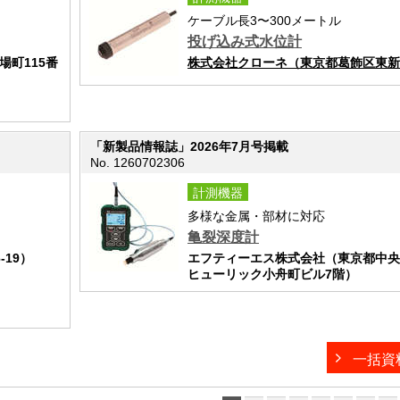
ケーブル長3〜300メートル
投げ込み式水位計
町115番
株式会社クローネ（東京都葛飾区東新小
「新製品情報誌」2026年7月号掲載
No. 1260702306
計測機器
多様な金属・部材に対応
亀裂深度計
19）
エフティーエス株式会社（東京都中央
ヒューリック小舟町ビル7階）
一括資