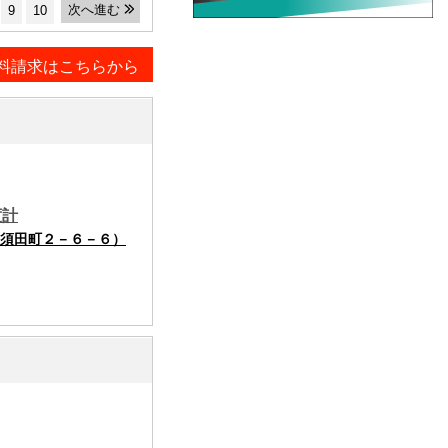
次へ進む
9
10
料請求はこちらから
度計
須田町２－６－６）