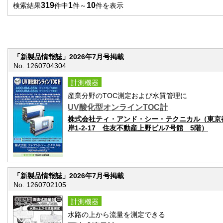
319
1
10
検索結果
件中
件～
件を表示
「新製品情報誌」2026年7月号掲載
No. 1260704304
計測機器
産業分野のTOC測定および水質管理に
UV酸化型オンラインTOC計
株式会社ティ・アンド・シー・テクニカル（東京
岸1-2-17 住友不動産上野ビル7号館 5階）
「新製品情報誌」2026年7月号掲載
No. 1260702105
計測機器
水路の上から流量を測定できる