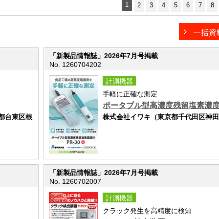
1
2
3
4
5
6
7
8
一括資
「新製品情報誌」2026年7月号掲載
No. 1260704202
計測機器
手軽に正確な測定
ポータブル型高濃度残留塩素濃
都台東区根
株式会社イワキ（東京都千代田区神田
「新製品情報誌」2026年7月号掲載
No. 1260702007
計測機器
クラック発生を高精度に検知