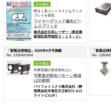
光学機器
明るく高コントラストなディス
プレイを実現
ワイヤーグリッド偏光ビー
ムスプリッタ
株式会社日本レーザー（東京都
新宿区西早稲田２－１４－１）
「新製品情報誌」2026年4月号掲載
「新製品情報
No. 1260401404
No. 126040
光学機器
作業現場の安全性向上に
可変表示型光パターン形成
LED照明
パイフォトニクス株式会社（静
岡県浜松市東区天王町673 ホロ
ライトビル1F）