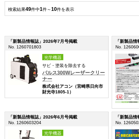
49
1
10
検索結果
件中
件～
件を表示
「新製品情報誌」2026年7月号掲載
「新製品情報
No. 1260701803
No. 126060
光学機器
サビ・塗装を除去する
パルス300Wレーザークリー
ナー
株式会社アコン（宮崎県日向市
財光寺1805-1）
「新製品情報誌」2026年6月号掲載
「新製品情報
No. 1260603204
No. 126050
光学機器