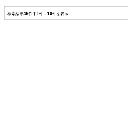
49
1
10
検索結果
件中
件～
件を表示