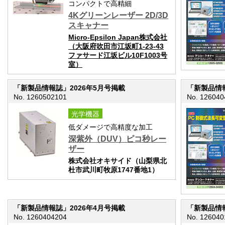
コンパクトで高精細
4Kグリーンレーザー 2D/3D
スキャナー
Micro-Epsilon Japan株式会社
（大阪府吹田市江坂町1-23-43
ファサード江坂ビル10F1003号
室）
「新製品情報誌」2026年5月号掲載
「新製品情報
No. 1260502101
No. 126040
光学機器
低ダメージで高精度な加工
深紫外（DUV）ピコ秒レー
ザー
株式会社オキサイド（山梨県北
杜市武川町牧原1747番地1）
「新製品情報誌」2026年4月号掲載
「新製品情報
No. 1260404204
No. 126040