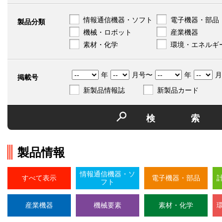
情報通信機器・ソフト
電子機器・部品
製品分類
機械・ロボット
産業機器
素材・化学
環境・エネルギ
年
月号〜
年
月
掲載号
新製品情報誌
新製品カード
検
製品情報
情報通信機器・ソ
すべて表示
電子機器・部品
フト
産業機器
機械要素
素材・化学