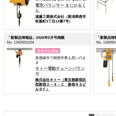
電空バランサー まじかるく
ん
遠藤工業株式会社（新潟県燕市
秋葉町3丁目14番7号）
「新製品情報誌」2026年5月号掲載
「新製品情報
No. 1260501104
No. 126050
運搬荷役機械
直感操作で精密作業も思いのま
ま
キトー電動チェーンバラン
サ
株式会社キトー（東京都新宿区
西新宿２－４－１ 新宿ＮＳビ
ル９Ｆ）