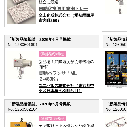
組立に最適
自動化搬送用発泡トレー
金山化成株式会社（愛知県西尾
市宮町260）
「新製品情報誌」2026年6月号掲載
「新製品情報
No. 1260601601
No. 126050
運搬荷役機械
新登場！昇降速度が従来機種の
2倍に
電動バランサ「ML
２-480K」
ユニパルス株式会社（東京都中
央区日本橋久松町9-11）
「新製品情報誌」2026年5月号掲載
「新製品情報
No. 1260502104
No. 126050
運搬荷役機械
エア駆動による滑らかな操作感