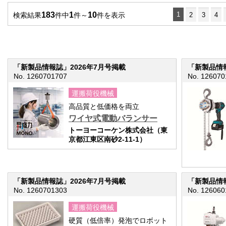
183
1
10
1
検索結果
件中
件～
件を表示
2
3
4
「新製品情報誌」2026年7月号掲載
「新製品情報
No. 1260701707
No. 126070
運搬荷役機械
高品質と低価格を両立
ワイヤ式電動バランサー
トーヨーコーケン株式会社（東
京都江東区南砂2-11-1）
「新製品情報誌」2026年7月号掲載
「新製品情報
No. 1260701303
No. 126060
運搬荷役機械
硬質（低倍率）発泡でロボット