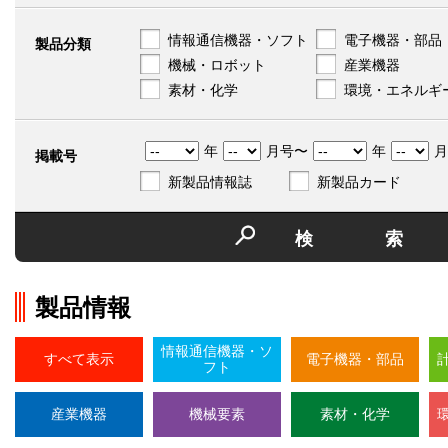
情報通信機器・ソフト
電子機器・部品
製品分類
機械・ロボット
産業機器
素材・化学
環境・エネルギ
年
月号〜
年
月
掲載号
新製品情報誌
新製品カード
検
製品情報
情報通信機器・ソ
すべて表示
電子機器・部品
フト
産業機器
機械要素
素材・化学