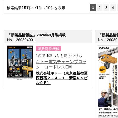
197
1
10
1
検索結果
件中
件～
件を表示
2
3
4
「新製品情報誌」2026年8月号掲載
「新製品情報
No. 1260804001
No. 126080
運搬荷役機械
1台で通常つりも逆さつりも
キトー電気チェーンブロッ
ク コードレスEM
株式会社キトー（東京都新宿区
西新宿２－４－１ 新宿ＮＳビ
ル９Ｆ）