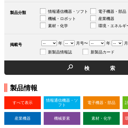
情報通信機器・ソフト
電子機器・部品
製品分類
機械・ロボット
産業機器
素材・化学
環境・エネルギ
年
月号〜
年
月
掲載号
新製品情報誌
新製品カード
検
製品情報
情報通信機器・ソ
すべて表示
電子機器・部品
フト
産業機器
機械要素
素材・化学