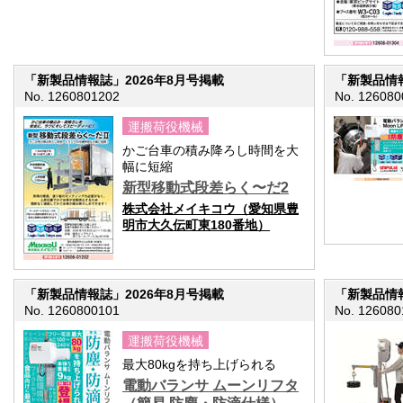
「新製品情報誌」2026年8月号掲載
「新製品情報
No. 1260801202
No. 126080
運搬荷役機械
かご台車の積み降ろし時間を大
幅に短縮
新型移動式段差らく〜だ2
株式会社メイキコウ（愛知県豊
明市大久伝町東180番地）
「新製品情報誌」2026年8月号掲載
「新製品情報
No. 1260800101
No. 126080
運搬荷役機械
最大80kgを持ち上げられる
電動バランサ ムーンリフタ