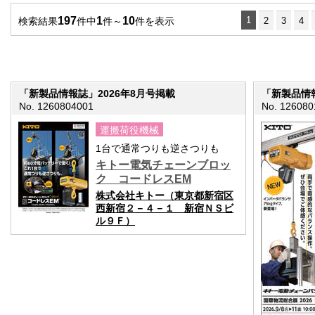
197
1
10
1
検索結果
件中
件～
件を表示
2
3
4
「新製品情報誌」2026年8月号掲載
「新製品情報
No. 1260804001
No. 126080
運搬荷役機械
1台で通常つりも逆さつりも
キトー電気チェーンブロッ
ク コードレスEM
株式会社キトー（東京都新宿区
西新宿２－４－１ 新宿ＮＳビ
ル９Ｆ）