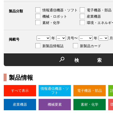
情報通信機器・ソフト
電子機器・部品
製品分類
機械・ロボット
産業機器
素材・化学
環境・エネルギ
年
月号〜
年
月
掲載号
新製品情報誌
新製品カード
検
製品情報
情報通信機器・ソ
すべて表示
電子機器・部品
フト
産業機器
機械要素
素材・化学