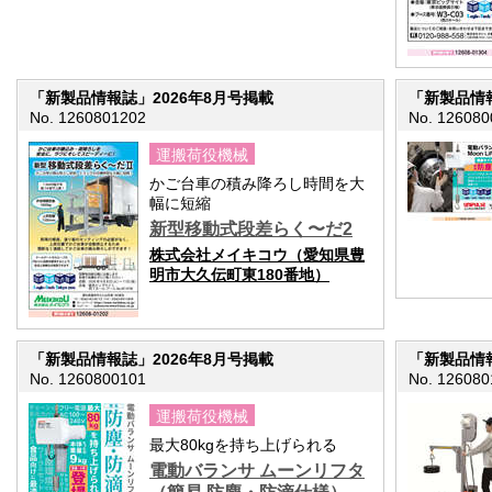
「新製品情報誌」2026年8月号掲載
「新製品情報
No. 1260801202
No. 126080
運搬荷役機械
かご台車の積み降ろし時間を大
幅に短縮
新型移動式段差らく〜だ2
株式会社メイキコウ（愛知県豊
明市大久伝町東180番地）
「新製品情報誌」2026年8月号掲載
「新製品情報
No. 1260800101
No. 126080
運搬荷役機械
最大80kgを持ち上げられる
電動バランサ ムーンリフタ