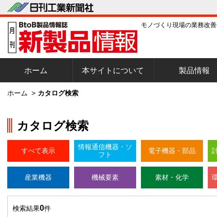
モノづくり現場の業務改善
ホーム
本サイトについて
製品情報
ホーム
>
カタログ検索
カタログ検索
情報通信機器・ソ
すべて表示
電子機器・部品
フト
産業機器
機械要素
素材・化学
0
検索結果
件